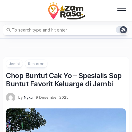
Skip
to
content
Jambi
Restoran
Chop Buntut Cak Yo – Spesialis Sop
Buntut Favorit Keluarga di Jambi
by
Nyxti
9 Desember 2025