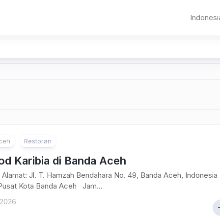
Indonesi
Sumat
Aceh
Banda
Aceh
Jawa
Sumater
Banten
Pematangsia
Utara
DKI
Sumater
Jakarta
Barat
Jawa
Bandung
Riau
Barat
ceh
Restoran
Jambi
od Karibia di Banda Aceh
Palemba
Alamat: Jl. T. Hamzah Bendahara No. 49, Banda Aceh, Indonesia
Pusat Kota Banda Aceh Jam...
Bangka
Belitung
 2026
Bengkul