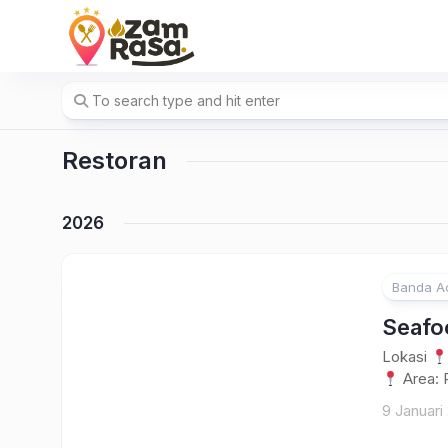
Skip
to
content
Restoran
2026
Banda A
Seafo
Lokasi
Area: 
9 Januari