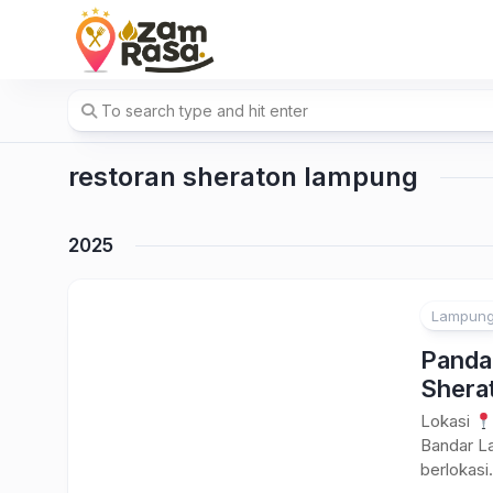
Skip
to
content
restoran sheraton lampung
2025
Lampun
Pandan
Shera
Lokasi
Bandar L
berlokasi.