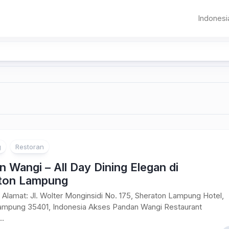
Indonesi
Sumat
Aceh
Banda
Aceh
Jawa
Sumater
Banten
Pematangsia
Utara
DKI
Sumater
Jakarta
Barat
Jawa
Bandung
Riau
Barat
g
Restoran
Jambi
 Wangi – All Day Dining Elegan di
Palemba
ton Lampung
Bangka
Alamat: Jl. Wolter Monginsidi No. 175, Sheraton Lampung Hotel,
Belitung
ampung 35401, Indonesia Akses Pandan Wangi Restaurant
..
Bengkul