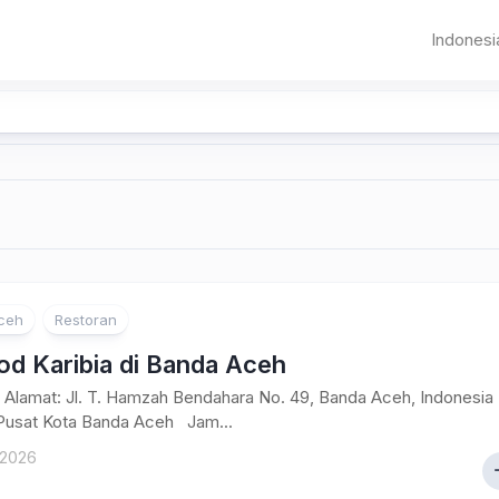
Indonesi
Sumat
Aceh
Banda
Aceh
Jawa
Sumater
Banten
Pematangsia
Utara
DKI
Sumater
Jakarta
Barat
Jawa
Bandung
Riau
Barat
ceh
Restoran
Jambi
od Karibia di Banda Aceh
Palemba
Alamat: Jl. T. Hamzah Bendahara No. 49, Banda Aceh, Indonesia
Pusat Kota Banda Aceh Jam...
Bangka
Belitung
 2026
Bengkul