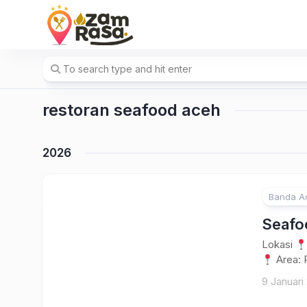
Skip
to
content
restoran seafood aceh
2026
Banda A
Seafo
Lokasi
Area: 
9 Januari