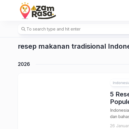
Skip
to
content
resep makanan tradisional Indon
2026
Indonesi
5 Rese
Popul
Indonesi
dan bahas
26 Januar