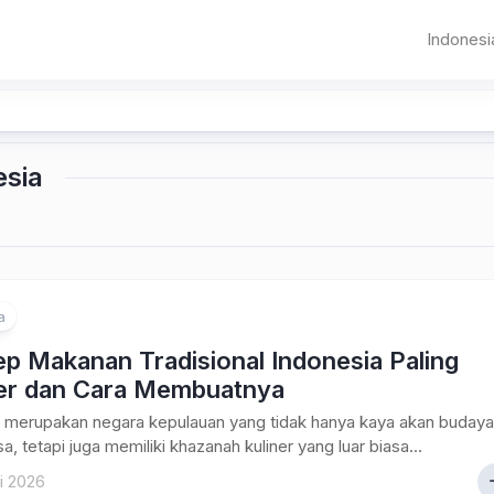
Indonesi
Sumat
Aceh
Banda
Aceh
Jawa
Sumater
Banten
Pematangsia
esia
Utara
DKI
Sumater
Jakarta
Barat
Jawa
Bandung
Riau
Barat
a
Jambi
p Makanan Tradisional Indonesia Paling
Palemba
er dan Cara Membuatnya
Bangka
a merupakan negara kepulauan yang tidak hanya kaya akan budaya
Belitung
a, tetapi juga memiliki khazanah kuliner yang luar biasa...
i 2026
Bengkul