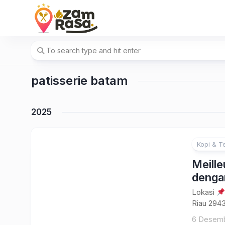
Skip
to
content
patisserie batam
2025
Kopi & T
Meille
denga
Lokasi
Riau 2943
6 Desem