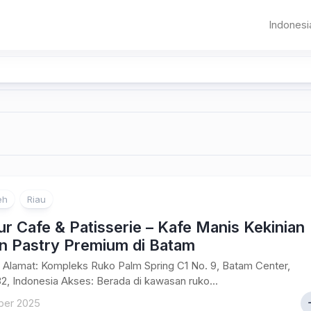
Indonesi
Sumat
Aceh
Banda
Aceh
Jawa
Sumater
Banten
Pematangsia
Utara
DKI
Sumater
Jakarta
Barat
Jawa
Bandung
Riau
Barat
eh
Riau
Jambi
ur Cafe & Patisserie – Kafe Manis Kekinian
Palemba
n Pastry Premium di Batam
Bangka
Alamat: Kompleks Ruko Palm Spring C1 No. 9, Batam Center,
Belitung
2, Indonesia Akses: Berada di kawasan ruko...
ber 2025
Bengkul