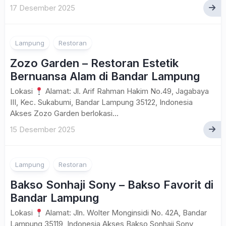
17 Desember 2025
Lampung
Restoran
Zozo Garden – Restoran Estetik
Bernuansa Alam di Bandar Lampung
Lokasi
Alamat: Jl. Arif Rahman Hakim No.49, Jagabaya
III, Kec. Sukabumi, Bandar Lampung 35122, Indonesia
Akses Zozo Garden berlokasi...
15 Desember 2025
Lampung
Restoran
Bakso Sonhaji Sony – Bakso Favorit di
Bandar Lampung
Lokasi
Alamat: Jln. Wolter Monginsidi No. 42A, Bandar
Lampung 35119, Indonesia Akses Bakso Sonhaji Sony