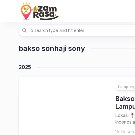
Skip
to
content
bakso sonhaji sony
2025
Lampun
Bakso 
Lamp
Lokasi
Indonesia
15 Desem