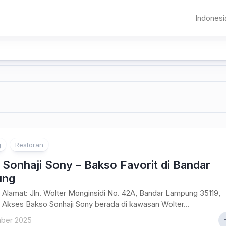
Indonesi
Sumat
Aceh
Banda
Aceh
Jawa
Sumater
Banten
Pematangsia
Utara
DKI
Sumater
Jakarta
Barat
Jawa
Bandung
Riau
Barat
g
Restoran
Jambi
Sonhaji Sony – Bakso Favorit di Bandar
Palemba
ung
Bangka
Alamat: Jln. Wolter Monginsidi No. 42A, Bandar Lampung 35119,
Belitung
 Akses Bakso Sonhaji Sony berada di kawasan Wolter...
ber 2025
Bengkul