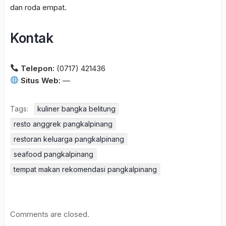
dan roda empat.
Kontak
Telepon:
(0717) 421436
Situs Web:
—
Tags:
kuliner bangka belitung
resto anggrek pangkalpinang
restoran keluarga pangkalpinang
seafood pangkalpinang
tempat makan rekomendasi pangkalpinang
Comments are closed.