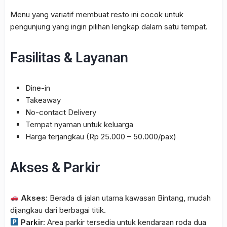
Menu yang variatif membuat resto ini cocok untuk
pengunjung yang ingin pilihan lengkap dalam satu tempat.
Fasilitas & Layanan
Dine-in
Takeaway
No-contact Delivery
Tempat nyaman untuk keluarga
Harga terjangkau (Rp 25.000 – 50.000/pax)
Akses & Parkir
Akses:
Berada di jalan utama kawasan Bintang, mudah
dijangkau dari berbagai titik.
Parkir:
Area parkir tersedia untuk kendaraan roda dua