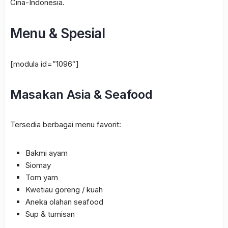
Cina-Indonesia.
Menu & Spesial
[modula id=”1096″]
Masakan Asia & Seafood
Tersedia berbagai menu favorit:
Bakmi ayam
Siomay
Tom yam
Kwetiau goreng / kuah
Aneka olahan seafood
Sup & tumisan